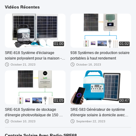
Vidéos Récentes
01:00
01:02
SRE-818 Système d'éclairage
938 Systèmes de production solaire
solaire polyvalent pour la maison -
portables à haut rendement
Source d'alimentation solaire
October 21, 2023
October 16, 2023
01:05
00:47
SRE-918 Système de stockage
SRE-583 Générateur de système
d'énergie photovoltaïque de 150 W
d'énergie solaire à domicile avec
12.8V 20AH Batterie pour camping
banque d'énergie et lampe de
October 10, 2023
September 22, 2023
Garages d'urgence
poche
Centrale Solaire Avec Radio-SRE68