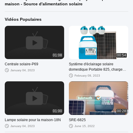
maison - Source d'alimentation solaire
Vidéos Populaires
01:08
00:54
Centrale solaire-P69
Système d'éclairage solaire
domestique Portable 825, charge
January 04, 2023
Mobile, kits Led 25W, panneau
February 09, 2023
01:00
00:28
Lampe solaire pour la maison-18N
SRE-6825
January 04, 2023
June 15, 2022