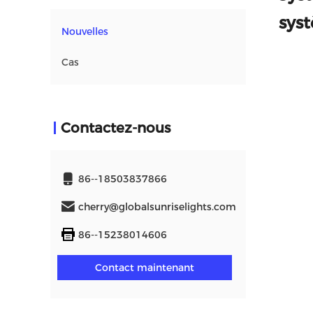
sys
Nouvelles
Cas
Contactez-nous
86--18503837866
cherry@globalsunriselights.com
86--15238014606
Contact maintenant