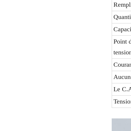
Rempli
Quant
Capaci
Point 
tensio
Couran
Aucune
Le C.A
Tensio