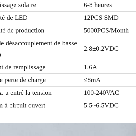
ssage solaire
6-8 heures
ité de LED
12PCS SMD
té de production
5000PCS/Month
de désaccouplement de basse
2.8±0.2VDC
n
t de remplissage
1.6A
 perte de charge
≤8mA
. a entré la tension
100-240VAC
n à circuit ouvert
5.5~6.5VDC