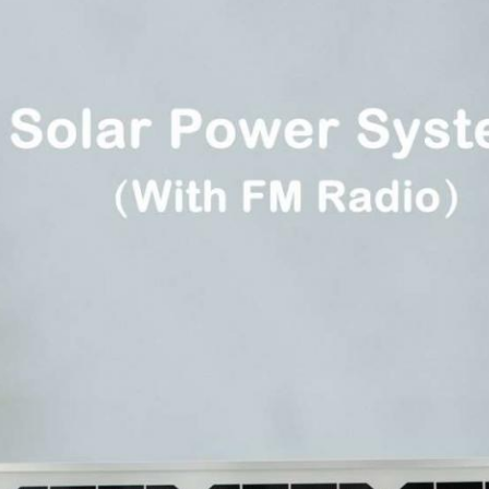
Laisser un message
Nous vous rappellerons bient