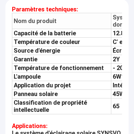
Paramètres techniques:
Système
Nom du produit
domicil
Capacité de la batterie
12.8V 
Température de couleur
C' est c
Source d'énergie
Écran s
Garantie
2Y
Température de fonctionnement
- 20 à 6
L'ampoule
6W*4P
Application du projet
Intérieu
Panneau solaire
45W 16
Classification de propriété
65
intellectuelle
Applications:
Le système d'éclairage solaire SYNSVO