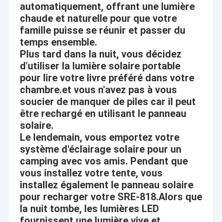
automatiquement, offrant une lumière
chaude et naturelle pour que votre
famille puisse se réunir et passer du
temps ensemble.
Plus tard dans la nuit, vous décidez
d'utiliser la lumière solaire portable
pour lire votre livre préféré dans votre
chambre.et vous n'avez pas à vous
soucier de manquer de piles car il peut
être rechargé en utilisant le panneau
solaire.
Le lendemain, vous emportez votre
système d'éclairage solaire pour un
camping avec vos amis. Pendant que
Maison
vous installez votre tente, vous
Lumières globales Cie. électrique, Ltd de lever
installez également le panneau solaire
Des produits
de soleil
pour recharger votre SRE-818.Alors que
la nuit tombe, les lumières LED
Vidéos
Le service " client d'abord, qualité d'abord,
fournissent une lumière vive et