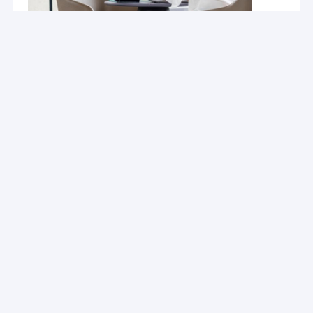
que nos produits sont conformes aux conditions
La banque LED de puissance s'allume
du ′ s de norme internationale et de client.
Dessiccateur de gel de vide
Notre société ont propre certifiction breveté de
conception beaucoup de bons articles se vendant
Heater Fan fixée au mur
en Europe, l'Afrique, etc.
Comptez coopérer avec vous.
Lumières globales Co., Ltd. électrique de lever de
soleil
En menant l'énergie verte, suscitez la vie à faible
teneur en carbone.