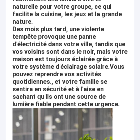
service d'abord, innovation d'abord » est notre
naturelle pour votre groupe, ce qui
À propos de nous
mission,
facilite la cuisine, les jeux et la grande
Visite de l'usine
nature.
nous suivrons toujours cette mission quoi que
Des mois plus tard, une violente
nous fassions.
Contrôle de qualité
tempête provoque une panne
d'électricité dans votre ville, tandis que
Demander un devis
vos voisins sont dans le noir, mais votre
maison est toujours éclairée grâce à
votre système d'éclairage solaire.Vous
pouvez reprendre vos activités
Système d'éclairage à la maison solaire
quotidiennes., et votre famille se
Établies en 2012, des lumières globales Co., Ltd.
sentira en sécurité et à l'aise en
Générateurs solaires portatifs
électrique de lever de soleil est intégrées tous les
sachant qu'ils ont une source de
travaux de conception à énergie solaire,
Réverbère solaire
lumière fiable pendant cette urgence.
développement, fabrication, distribution et
activités d'exportation.
Lumière d'inondation solaire
En tant qu'un de fabricants solaires supérieurs de
Kits légers solaires
lumières en Chine, notre usine est principalement
spécialisée dans les lumières solaires comme