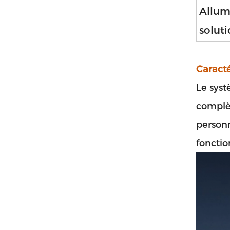
Allum
solut
Caracté
Le syst
complèt
personn
fonctio