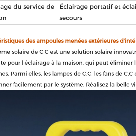
age du service de
Éclairage portatif et écl
ion
secours
ristiques des ampoules menées extérieures d'intér
ème solaire de C.C est une solution solaire innovat
e pour l'éclairage à la maison, qui peut éliminer l
es. Parmi elles, les lampes de C.C, les fans de C.C
Laisser un message
Nous vous rappellerons bient
nner facilement par le système. Réalisez la belle 