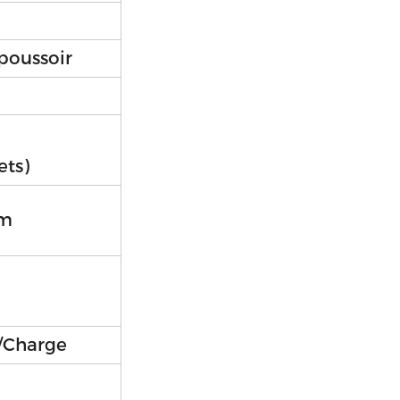
poussoir
ets)
cm
/Charge