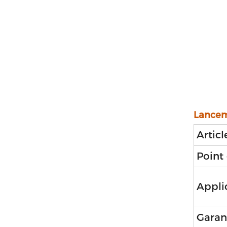
Lancem
Articl
Point 
Appli
Garan