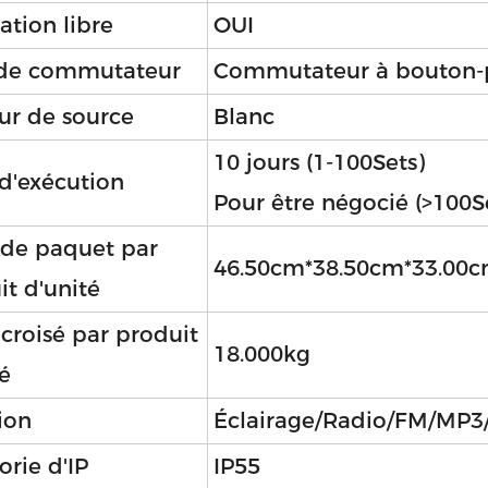
lation libre
OUI
de commutateur
Commutateur à bouton-
ur de source
Blanc
10 jours (1-100Sets)
 d'exécution
Pour être négocié (>100S
e de paquet par
46.50cm*38.50cm*33.00
it d'unité
 croisé par produit
18.000kg
é
ion
Éclairage/Radio/FM/MP3
orie d'IP
IP55