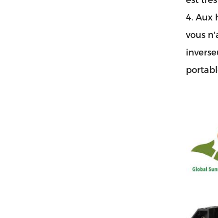
est tr
4. Aux 
vous n'
inverse
portabl