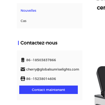
ce
Nouvelles
Cas
Contactez-nous
86--18503837866
cherry@globalsunriselights.com
86--15238014606
Contact maintenant