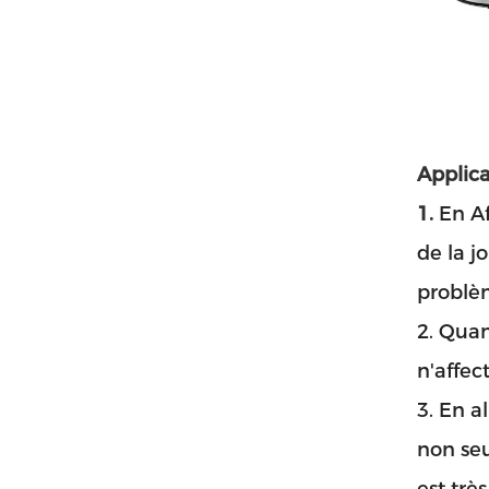
Applica
1.
En Af
de la j
problèm
2. Quan
n'affec
3. En a
non seu