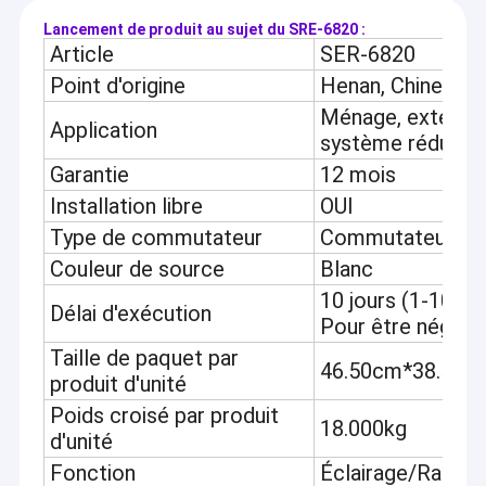
Lancement de produit au sujet du SRE-6820 :
Article
SER-6820
Point d'origine
Henan, Chine
Ménage, extérieur
Application
système réduit, e
Garantie
12 mois
Installation libre
OUI
Type de commutateur
Commutateur à b
Couleur de source
Blanc
10 jours (1-100S
Délai d'exécution
Pour être négoci
Taille de paquet par
46.50cm*38.50c
produit d'unité
Poids croisé par produit
18.000kg
d'unité
Fonction
Éclairage/Radi