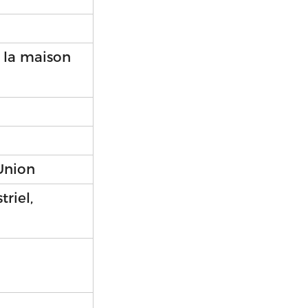
 la maison
 Union
triel,