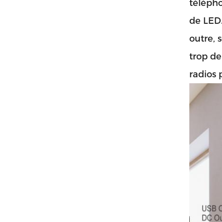
télépho
de LED.
outre, 
trop d
radios 