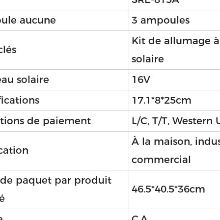
ule aucune
3 ampoules
Kit de allumage à
clés
solaire
au solaire
16V
ications
17.1*8*25cm
tions de paiement
L/C, T/T, Western
À la maison, indus
cation
commercial
e de paquet par produit
46.5*40.5*36cm
é
e
C.A.