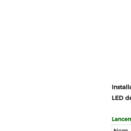
Instal
LED de
Lancem
Nom