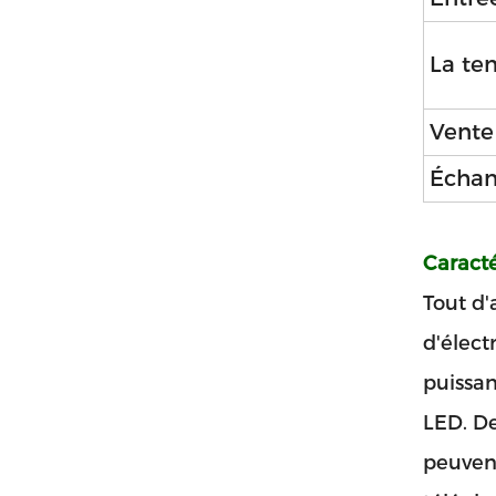
La te
Vente 
Échan
Caracté
Tout d'
d'élect
puissan
LED. De
peuvent