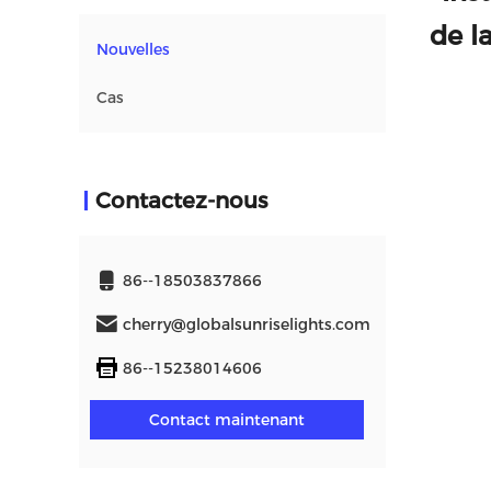
de l
Nouvelles
Cas
Contactez-nous
86--18503837866
cherry@globalsunriselights.com
86--15238014606
Contact maintenant