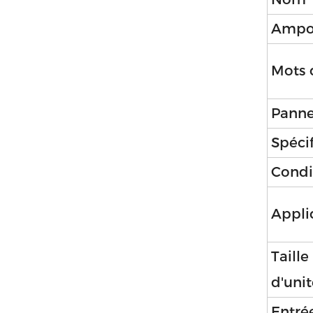
Ampo
Mots 
Panne
Spécif
Condi
Appli
Taill
d'unit
Entré