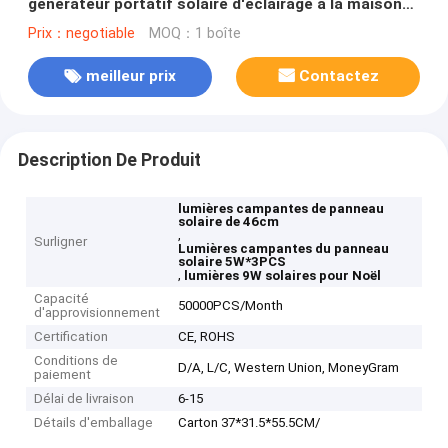
générateur portatif solaire d'éclairage à la maison
pour camper
Prix：negotiable
MOQ：1 boîte
meilleur prix
Contactez
Description De Produit
lumières campantes de panneau
solaire de 46cm
,
Surligner
Lumières campantes du panneau
solaire 5W*3PCS
,
lumières 9W solaires pour Noël
Capacité
50000PCS/Month
d'approvisionnement
Certification
CE, ROHS
Conditions de
D/A, L/C, Western Union, MoneyGram
paiement
Délai de livraison
6-15
Détails d'emballage
Carton 37*31.5*55.5CM/