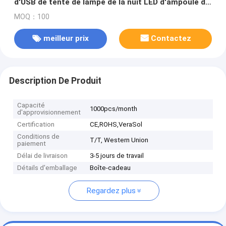
d'USB de tente de lampe de la nuit LED d'ampoule de
lampes de secours extérieur portatif solaire solaire
MOQ：100
du marché
meilleur prix
Contactez
Description De Produit
Capacité
1000pcs/month
d'approvisionnement
Certification
CE,ROHS,VeraSol
Conditions de
T/T, Western Union
paiement
Délai de livraison
3-5 jours de travail
Détails d'emballage
Boîte-cadeau
Regardez plus