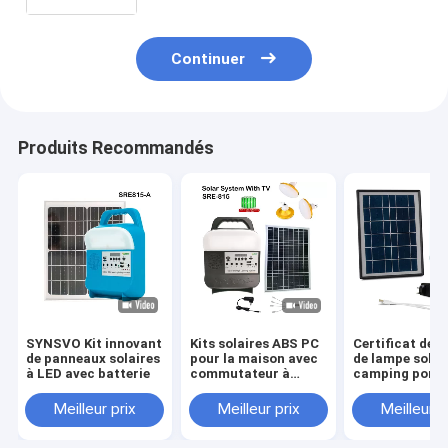
portatif solaire solaire du marché
Continuer
Produits Recommandés
SYNSVO Kit innovant
Kits solaires ABS PC
Certificat de b
de panneaux solaires
pour la maison avec
de lampe solai
à LED avec batterie
commutateur à
camping porta
bouton
multifonctionn
Meilleur prix
Meilleur prix
Meilleur p