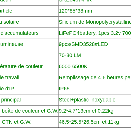
article
120*85*38mm
 solaire
Silicium de Monopolycrystal
e d'accumulateurs
LiFePO4battery, 1pcs 3.2v 7
lumineuse
9pcs/SMD3528#LED
70-80 LM
érature de couleur
6000-6500K
e travail
Remplissage de 4-6 heures pe
e d'IP
IP65
 principal
Steel+plastic inoxydable
e boîte de couleur et G.W.
9.2*4.7*13cm et 0.22kg
de CTN et G.W.
46.5*25.5*26.5cm et 11kg