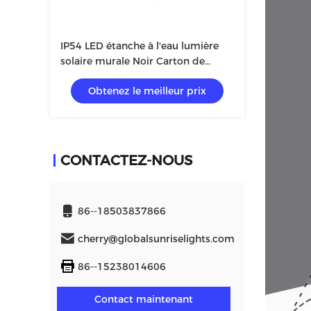
IP54 LED étanche à l'eau lumière
solaire murale Noir Carton de
couleur 59*55,4*42,5cm B720
Obtenez le meilleur prix
CONTACTEZ-NOUS
86--18503837866
cherry@globalsunriselights.com
86--15238014606
Contact maintenant