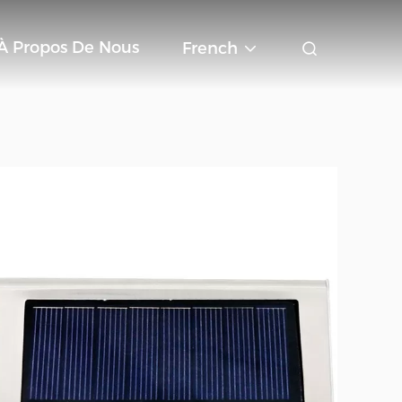
À Propos De Nous
French