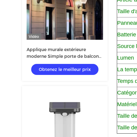
Taille d'
Panneau
Batteri
Vidéo
Source 
Applique murale extérieure
moderne Simple porte de balcon
Lumen
extérieur étanche applique murale
La temp
Obtenez le meilleur prix
couloir cour applique murale
Temps d
Catégori
Matériel
Taille d
Taille 