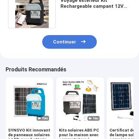
Voyage extérieur Kit
Rechargeable campant 12V
30W Mini Portable Small
System
Continuer
Produits Recommandés
SYNSVO Kit innovant
Kits solaires ABS PC
Certificat de b
de panneaux solaires
pour la maison avec
de lampe solai