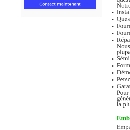
Contact maintenant
Notre
Insta
Quest
Fourn
Fourn
Répar
Nous 
plupa
Sémin
Forma
Démon
Perso
Garan
Pour 
génér
la pl
Emba
Empa