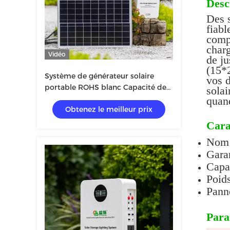
Desc
Des s
fiab
comp
charg
Vidéo
de j
(15*
Système de générateur solaire
vos d
portable ROHS blanc Capacité de
solai
puissance 1000w
quand
Obtenez le meilleur prix
Cara
Nom d
Garan
Capa
Poids
Panne
Para