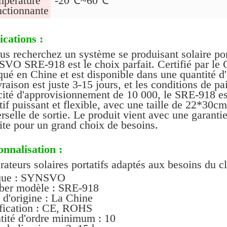
mpérature
-20℃~60℃
nctionnante
ications :
us recherchez un système se produisant solaire porta
VO SRE-918 est le choix parfait. Certifié par le 
qué en Chine et est disponible dans une quantité 
vraison est juste 3-15 jours, et les conditions de
ité d'approvisionnement de 10 000, le SRE-918 es
tif puissant et flexible, avec une taille de 22*30c
rselle de sortie. Le produit vient avec une garantie
ite pour un grand choix de besoins.
onnalisation :
ateurs solaires portatifs adaptés aux besoins du cl
que : SYNSVO
er modèle : SRE-918
 d'origine : La Chine
ification : CE, ROHS
tité d'ordre minimum : 10