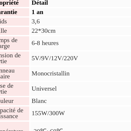
opriété
Détail
rantie
1 an
ids
3,6
lle
22*30cm
mps de
6-8 heures
arge
nsion de
5V/9V/12V/220V
tie
nneau
Monocristallin
laire
ise de
Universel
tie
uleur
Blanc
pacité de
155W/300W
issance