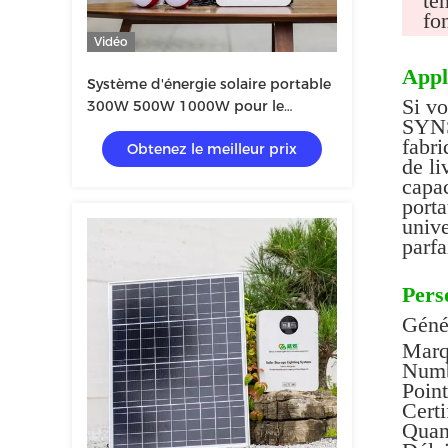
te
fo
Vidéo
Appl
Système d'énergie solaire portable
Si vo
300W 500W 1000W pour le
SYNS
camping
fabri
Obtenez le meilleur prix
de li
capac
porta
unive
parfa
Pers
Génér
Mar
Numb
Point
Cert
Quan