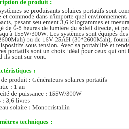
ription de produit :
ystèmes se produisants solaires portatifs sont con
le et commode dans n'importe quel environnement. 
acts, pesant seulement 3,6 kilogrammes et mesuran
é de 6-8 heures de lumière du soleil directe, et pe
usqu'à 155W/300W. Les systèmes sont équipés des
2600Mah) ou de 16V 25AH (30*2600Mah), fourniss
ispositifs sous tension. Avec sa portabilité et ren
res portatifs sont un choix idéal pour ceux qui ont
 ils sont sur vont.
ctéristiques :
e produit : Générateurs solaires portatifs
tie : 1 an
cité de puissance : 155W/300W
 : 3,6 livres
au solaire : Monocristallin
mètres techniques :