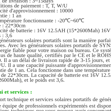
 de livraison : 3~15days
itions de paiement : T, T, W/U
cité d'approvisionnement : 10000
tie : 1 an
empérature fonctionnante : -20℃~60℃
le : 22*30cm
cité de batterie : 16V 12.5AH (15*2600Mah) 1
 : 3,6
énérateurs solaires portatifs sont la manière parfa
ires. Avec les générateurs solaires portatifs de 
nergie fiable pour votre maison ou bureau. Ce syst
lus de haute qualité, certifiés par le CE et le RO
. Il a un délai de livraison rapide de 3-15 jours, e
U. Il a une capacité puissante d'approvisionnemen
ntie de 1 an. Cela fonctionne dans une températu
le de 22*30cm. La capacité de batterie est 16V
600Mah), et le poids est 3,6.
i et services :
rt technique et services solaires portatifs de géné
 équipe de professionnels expérimentés est dispon
ions techniques que vous pouvez avoir concernant n