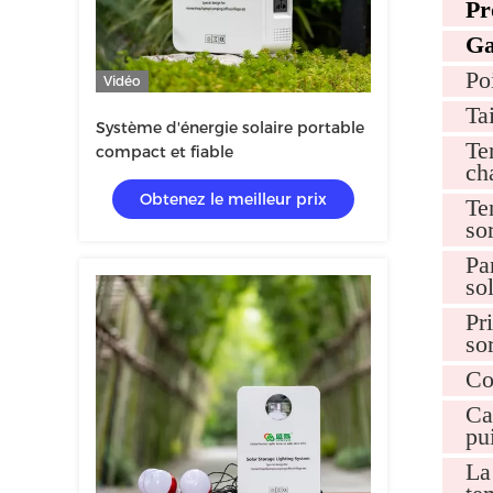
Pr
Ga
Po
Vidéo
Tai
Système d'énergie solaire portable
Te
compact et fiable
ch
Obtenez le meilleur prix
Te
sor
Pa
so
Pr
sor
Co
Ca
pu
La