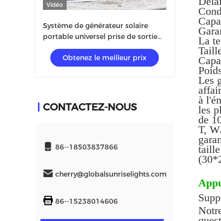
Délai
Vidéo
Cond
Capa
Système de générateur solaire
Garan
portable universel prise de sortie
La t
blanche
Tail
Obtenez le meilleur prix
Capa
Poids
Les g
affa
à l'é
CONTACTEZ-NOUS
les p
de 10
T, W/
gara
86--18503837866
tail
(30*2
cherry@globalsunriselights.com
Appu
Suppo
86--15238014606
Notre
quest